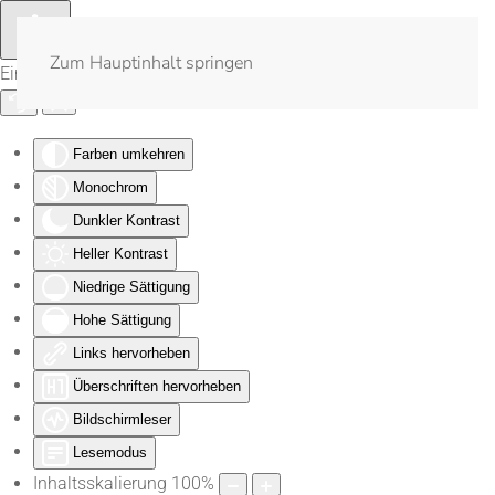
Zum Hauptinhalt springen
Eingabehilfen öffnen
Farben umkehren
Monochrom
Dunkler Kontrast
Heller Kontrast
Niedrige Sättigung
Hohe Sättigung
Links hervorheben
Überschriften hervorheben
Bildschirmleser
Lesemodus
Inhaltsskalierung
100
%