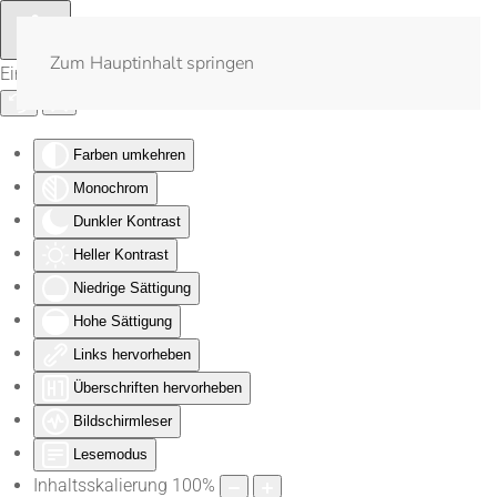
Zum Hauptinhalt springen
Eingabehilfen öffnen
Farben umkehren
Monochrom
Dunkler Kontrast
Heller Kontrast
Niedrige Sättigung
Hohe Sättigung
Links hervorheben
Überschriften hervorheben
Bildschirmleser
Lesemodus
Inhaltsskalierung
100
%